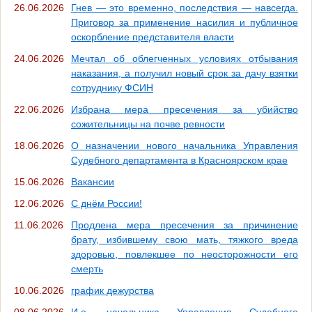
26.06.2026
Гнев — это временно, последствия — навсегда.
Приговор за применение насилия и публичное
оскорбление представителя власти
24.06.2026
Мечтал об облегченных условиях отбывания
наказания, а получил новый срок за дачу взятки
сотруднику ФСИН
22.06.2026
Избрана мера пресечения за убийство
сожительницы на почве ревности
18.06.2026
О назначении нового начальника Управления
Судебного департамента в Красноярском крае
15.06.2026
Вакансии
12.06.2026
С днём России!
11.06.2026
Продлена мера пресечения за причинение
брату, избившему свою мать, тяжкого вреда
здоровью, повлекшее по неосторожности его
смерть
10.06.2026
график дежурства
08.06.2026
И.о. начальника Управления Судебного